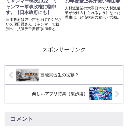
ミャンマー現状2022 ミ
30年賃金上昇が無い理由➊
ャンマー軍事政権に物申
人材派遣業の大罪日本で人材派遣
す。【日本政府にも】
業が受け入れられるようになった
理由は、経済構造の変化・労働市
日本政府は強い声を上げてくださ
場の柔軟化の必要性・企業側のコ
い久保田徹さん ミャンマーで裁
スト削減ニーズなど、いくつかの
判へ 抗議デモ撮影“参加者とつ
背景があります。① 経済の変化
ながり”(フジテレビ系（FNN）)
とバブル崩壊（1990年代以降）
この人を助けることもできない日
高度経済成長期〜バブル期ま...
本政府なら困りものだ、今まで
前々政権でどれだけ支援してきた
スポンサーリンク
ことか、どれだけ税金を使っ...
技能実習生の役割？
楽しいアプリ特集（散歩編）
コメント