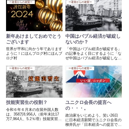
なりやすく、**「中抜き」（不当
ー老害からの老賢ー
ー老害からの老賢ー
でしょう、繁栄する要素は多くあ
な中間搾取）**の温床になりやす
りましたがここまで早くです
いと言われています。特に、政府
ね。...
が出資する投資資金や補助金が...
新年あけましておめでとう
中国はバブル経済が破綻し
ございます
ないのか？
世界が平和に向かう年であります
「中国はバブル経済が破綻する」
ように！にほんブログ村にほんブ
の記事をよく目にするように「な
ログ村
ぜ中国はバブル経済が破綻しない
のか？」という問いに対しては、
表面的な経済データだけでなく、
ー老害からの老賢ー
ー老害からの老賢ー
中国の政治体制、統制経済、そし
て国際戦略を含めた多角的な視点
から見る必要があります。✅ 1...
技能実習生の役割？
ユニクロ会長の提言へ
の・・・。
令和６年６月末の在留外国人数
は、358万8,956人（前年末比17
政治家をいじめよう。笑い26日
万7,964人、5.2％増）技能実習
に日本経済新聞でユニクロ会長の
生：425,714人「令和６年度」技
柳井氏が「日本経済への提言で日
能実習生が日本で役立つ仕事は、