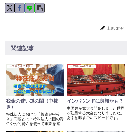
上原 雅登
関連記事
ー老害からの老賢ー
ー老害からの老賢ー
税金の使い道の闇（中抜
インバウンドに良報かも？
き）
中国共産党大会開幕しました世界
が注目する大会になりましたね、
特殊法人における「投資金中抜
ある意味すごいスピードです。私
き」問題とは？特殊法人は国の資
が繁栄に訪中していた25年ほど
金や公的資金を使って事業を運営
前では考えられませんでした、こ
するため、資金の流れが不透明に
こまでのスピードを！世界がそう