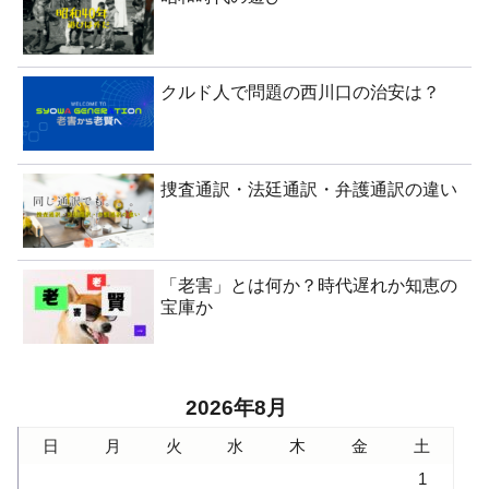
クルド人で問題の西川口の治安は？
捜査通訳・法廷通訳・弁護通訳の違い
「老害」とは何か？時代遅れか知恵の
宝庫か
2026年8月
日
月
火
水
木
金
土
1