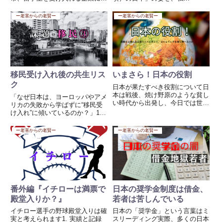
して補助（諸経費、人件費等）を
ChatGPTが最新情報と歴史的傾
行う。とても素敵なことです。弊
向を踏まえて予測いたします。---
ー老害からの老賢ー
ー老害からの老賢ー
社もコロナ前に東京で、留学生の
---のようです。🏦【経済】■ 予
就職を斡旋する事業を起業しよう
想：緩やかな停滞と特定分野の革
と動きましたが、、、、なかな
新成長の共存 GDP順...
か...
移民受け入れ後の共生リス
いまさら！日本の役割
ク
日本が果たすべき役割について日
本は戦後、焼け野原のような貧し
「なぜ日本は、ヨーロッパやアメ
い時代から出発し、今日では世界
リカの失敗から学ばずに“移民受
有数の先進国といわれるまでに成
け入れ”に傾いているのか？」1.
長しました。もちろん、その背景
人口減少・労働力不足が急激すぎ
には日本人の努力、勤勉さ、技術
る 日本は世界一の少子高齢化。
ー老害からの老賢ー
ー老害からの老賢ー
力、そして先人たちの並々ならぬ
2025年以降、団塊世代が後期高
苦労がありました。これは決し
齢者に入り、介護・医療・建設・
て...
物流などで深刻な人手不...
番外編『イチローは満票で
日本の奨学金制度は借金、
殿堂入りか？』
若者は苦しんでいる
イチロー選手の野球殿堂入りは確
日本の「奨学金」という言葉はミ
実と考えられます1. 実績と記録
スリーディング実際、多くの日本