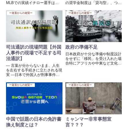
MLBでの実績イチロー選手は、
の奨学金制度は「貸与型」、つま
MLBで3,089本の安打を記録し、
り返済義務のある学生ローンに近
10年連続で200本以上の安打を達
いものです。一方で、欧米では
ー老害からの老賢ー
ー老害からの老賢ー
成しています。これはMLB史上
「奨学金（scholarship, grant）」
でも極めて稀な偉業です。 日米
は、基本的に返済不要の給付型が
通算4,367本...
主流です。な...
司法通訳の現場問題【外国
政府の準備不足
人事件の現場で不足する司
日本政府が十分な準備や制度設計
法通訳】
をせずに「移民」を受け入れた場
合特にアフリカや中東など文化・
― 言葉が分からないまま、人生
宗教・生活習慣の大きく異なる地
を左右する手続きに立たされる現
域からの移民が増えれば、以下の
実 ―日本で外国人が刑事事件に
ような大きなリスクが現実化する
関わった場合、そこで大きな役割
可能性があります。想定される問
を果たすのが司法通訳です。司法
ー老害からの老賢ー
ー老害からの老賢ー
題点1. 治安・犯罪リスク 生...
通訳というと、多くの人は「外国
人犯罪者のための通訳」と考えて
しまうかもしれません。しかし
本...
中国で話題の日本の免許書
ミャンマー非常事態宣
換え制度とは？
言？？？