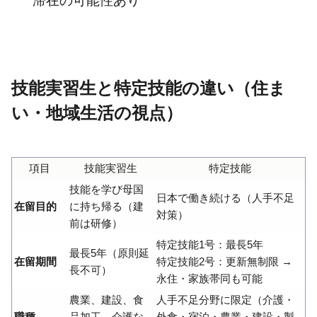
滞在の可能性あり
技能実習生と特定技能の違い（住ま
い・地域生活の視点）
項目
技能実習生
特定技能
技能を学び母国
日本で働き続ける（人手不足
在留目的
に持ち帰る（建
対策）
前は研修）
特定技能1号：最長5年
最長5年（原則延
在留期間
特定技能2号：更新無制限 →
長不可）
永住・家族帯同も可能
農業、建設、食
人手不足分野に限定（介護・
職種
品加工、介護な
外食・宿泊・農業・建設・製