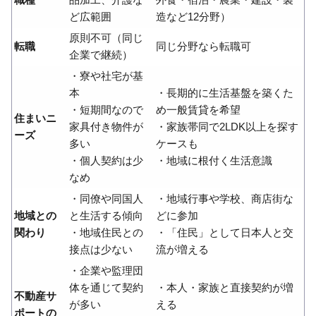
ど広範囲
造など12分野）
原則不可（同じ
転職
同じ分野なら転職可
企業で継続）
・寮や社宅が基
本
・長期的に生活基盤を築くた
・短期間なので
め一般賃貸を希望
住まいニ
家具付き物件が
・家族帯同で2LDK以上を探す
ーズ
多い
ケースも
・個人契約は少
・地域に根付く生活意識
なめ
・同僚や同国人
・地域行事や学校、商店街な
地域との
と生活する傾向
どに参加
関わり
・地域住民との
・「住民」として日本人と交
接点は少ない
流が増える
・企業や監理団
体を通じて契約
・本人・家族と直接契約が増
不動産サ
が多い
える
ポートの