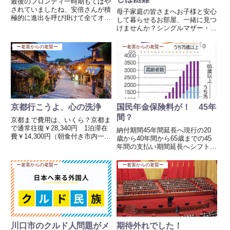
最後のフロンティ一時期もてはや
されていましたね、安倍さんが積
母子家庭の皆さまへお子様と安心
極的に進出を呼び掛けて全てオジ
して暮らせるお部屋、一緒に見つ
ャン！！だれも責任を取らない
けませんか？シングルマザー・シ
し、解決する努力も見れない、日
ングルファーザーの方にとって、
本よどうなっているんだ！！まそ
住まい探しは「生活の土台」を築
ー老害からの老賢ー
ー老害からの老賢ー
れはそれでも今日は、シュエダゴ
く大切な第一歩です。しかし、実
ンバコダの先端にある宝石の塊を
際にはその一歩がとても高く、厳
観...
しい現実が立ちはだかります。
🧱...
京都行こうよ、心の洗浄
国民年金保険料が！ 45年
間？
京都まで費用は、いくら？京都ま
で通常往復￥28,340円 1泊滞在
納付期間45年間延長へ現行の20
費￥14,300円（朝食付き市内一般
歳から40年間から65歳までの45
ホテル）合計￥42,640円 ですよ
年間の支払い期間延長へシフトす
ね。特に留学生の場合、来日した
るようです。仕方ない一面もあり
ご両親や友人と行くとき皆この価
ますね、ただこれから30代40代
ー老害からの老賢ー
ー老害からの老賢ー
格で行っていたんです。お部屋を
になる方たちには負担になるよう
案内していた...
ですね、特にサービス業や自営業
の方です。人口推移でみ...
川口市のクルド人問題がメ
期待外れでした！