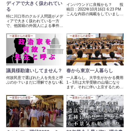
ディアで大きく扱われてい
インバウンドに良報かも？ 投
る
稿日：2022年10月16日 6:23 PM
こんな内容の掲載をしていまし
特に川口市のクルド人問題がメデ
た。まったくの期待外れで、中国
ィアで大きく扱われている一方
はゼロコロナ政策の継続を行うよ
で、他国籍の外国人による事件や
うです。少なくとも年明けから、
社会的課題は、同じようには報道
政策の転換をすると予想していた
されていない傾向があります。✅
ー老害からの老賢ー
ー老害からの老賢ー
のですが、頑なに継...
メディア報道の偏り 川口市×クル
ド人の話題は「目立つ」「絵にな
る」「賛否が分かれる」という...
議員様勘違いしてません？
春から東京一人暮らし
何故民意で選ばれた人を先生と呼
一人暮らし、大学生がかかる費用
ぶのか？いまだに理解できない私
1－3月は大学受験の山場になり
ます。それに伴い上京するための
費用、部屋選びなど親御様が心配
することが多数ある。上京する人
ー老害からの老賢ー
ー老害からの老賢ー
たちの費用がばかにならないくら
い高い、大きく家計への負担とな
る。 「令和3年度教育費負担の...