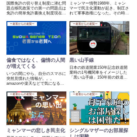
国際免許の切り替え制度に潜む問
ミャンマー情勢1988年、ミャン
題点移民政策での第一の問題点は
マーで民主化運動が起き、制圧さ
免許の簡単免許書換え制度現在、
れて軍事政権になった。その時の
日本政府が実施している国際免許
運動家と私は友人で何度もヤンゴ
証の切り替え制度には深刻な問題
ンを訪れた。当時も民衆に向けて
ー老害からの老賢ー
ー老害からの老賢ー
が指摘されています。この制度で
発砲した事実がある、その当時は
は、わずか10問中7問正解の筆記
地方から来た何も知らされていな
試験を通過すれば、日本国内で...
い、地方出身の軍人だったらし...
偏食ではなく、偏情の人間
黒い山手線
が増えてくる
日本の鉄道開業150年記念鉄道開
業時の1号機関車をイメージした
いつの間にやら、自分のスマホに
「黒い山手線」150年前の鉄道開
突然見慣れた情報が。。。
業以来、初めて黒く塗装された山
amazonや楽天などで気になる商
手線を、動画配信サービス
品を検索していると数日後、突然
「Netflix」がジャックした。 1号
「・・・・のものを」をお探しに
ー老害からの老賢ー
ー老害からの老賢ー
機関車を想起させる黒色でフルラ
なっていますか？とかなんとかい
ッピングされた車両上記...
らぬ情報画面が出てきますよね。
あれってある意味怖くないです
か？...
ミャンマーの悲しき民主化
シングルマザーのお部屋探
しは困難