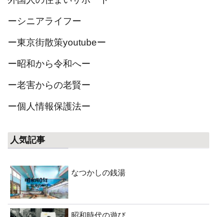
ーシニアライフー
ー東京街散策youtubeー
ー昭和から令和へー
ー老害からの老賢ー
ー個人情報保護法ー
人気記事
なつかしの銭湯
昭和時代の遊び