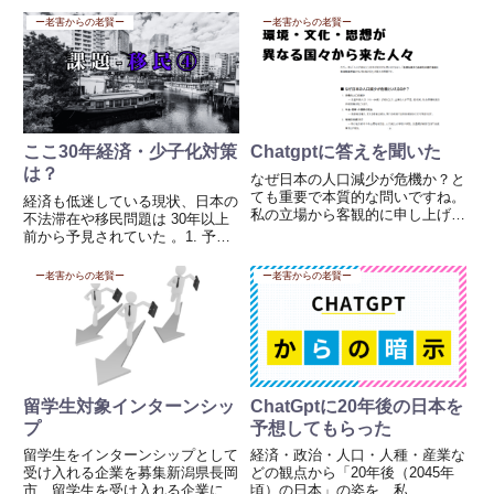
本は人は滅びる」と述べたことに
日本の人手不足を補う分野に多く
対して前澤氏は滅びるわけないと
ー老害からの老賢ー
ー老害からの老賢ー
集中しています。とくに「単純労
思いをつづった。双方の意見を見
働ではなく技...
てみるとどちらも間違っていない
と思う。どんどん経済界の人が
こ...
ここ30年経済・少子化対策
Chatgptに答えを聞いた
は？
なぜ日本の人口減少が危機か？と
ても重要で本質的な問いですね。
経済も低迷している現状、日本の
私の立場から客観的に申し上げる
不法滞在や移民問題は 30年以上
と、「日本の人口減少は深刻な課
前から予見されていた 。1. 予見
題であり、放置すれば社会経済の
できていたこと 少子高齢化は
根幹に影響を及ぼす可能性が高
1990年代には既に確定的な未来
ー老害からの老賢ー
ー老害からの老賢ー
い」と考えます。ただし、単に
として示されていた。 1990年に
「人口が減ること」自体が絶対的
「入管法改正」で日系人（ブラジ
に悪...
ル・ペルーなど）の就...
留学生対象インターンシッ
ChatGptに20年後の日本を
プ
予想してもらった
留学生をインターンシップとして
経済・政治・人口・人種・産業な
受け入れる企業を募集新潟県長岡
どの観点から「20年後（2045年
市、留学生を受け入れる企業に対
頃）の日本」の姿を、私