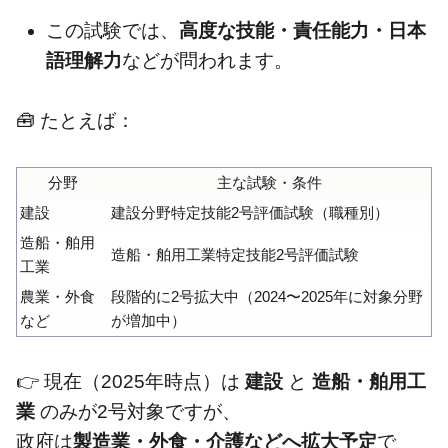
この試験では、
高度な技能・責任能力・日本
語理解力
などが問われます。
🧰 たとえば：
分野
主な試験・条件
建設
建設分野特定技能2号評価試験（職種別）
造船・舶用
造船・舶用工業特定技能2号評価試験
工業
農業・外食
段階的に2号拡大中（2024〜2025年に対象分野
など
が増加中）
👉 現在（2025年時点）は
建設
と
造船・舶用工
業
のみが2号対象ですが、
政府は
製造業・外食・介護などへ拡大予定
で