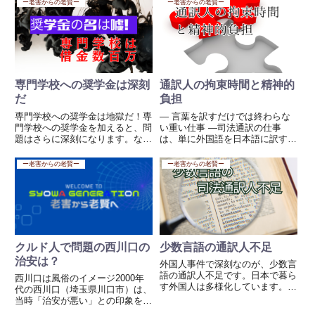
ー老害からの老賢ー
ー老害からの老賢ー
てみるとどちらも間違っていない
本の観光業、コロナ騒動がまだま
と思う。どんどん経済界の人が
だ収まらない今、2022度以降は
こ...
どのような道をたどるのか...
専門学校への奨学金は深刻
通訳人の拘束時間と精神的
だ
負担
専門学校への奨学金は地獄だ！専
― 言葉を訳すだけでは終わらな
門学校への奨学金を加えると、問
い重い仕事 ―司法通訳の仕事
題はさらに深刻になります。なぜ
は、単に外国語を日本語に訳す仕
なら、日本の専門学校の奨学金制
事ではありません。刑事事件の現
度は、**大学以上に「借金依存
場では、通訳人は長時間拘束され
ー老害からの老賢ー
ー老害からの老賢ー
型」**になっているからです。専
ることがあります。警察署での取
門学校の奨学金問題 大学よりも
調べ、検察庁での聴取、弁護士と
高い学費の専門学校が多い 専...
の接見、裁判所での公判など、必
要...
クルド人で問題の西川口の
少数言語の通訳人不足
治安は？
外国人事件で深刻なのが、少数言
語の通訳人不足です。日本で暮ら
西川口は風俗のイメージ2000年
す外国人は多様化しています。ベ
代の西川口（埼玉県川口市）は、
トナム語、ネパール語、ミャンマ
当時「治安が悪い」との印象を持
ー語、シンハラ語、クメール語、
たれていた街の一つで、特に風俗