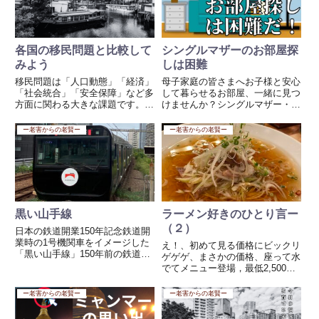
各国の移民問題と比較して
シングルマザーのお部屋探
みよう
しは困難
移民問題は「人口動態」「経済」
母子家庭の皆さまへお子様と安心
「社会統合」「安全保障」など多
して暮らせるお部屋、一緒に見つ
方面に関わる大きな課題です。以
けませんか？シングルマザー・シ
下、ヨーロッパ・アメリカ・日本
ングルファーザーの方にとって、
の比較と、日本が学ぶべき点を整
住まい探しは「生活の土台」を築
ー老害からの老賢ー
ー老害からの老賢ー
理しました。1. ヨーロッパの移
く大切な第一歩です。しかし、実
民問題 背景EU内の人の自由移動
際にはその一歩がとても高く、厳
に加え、中東・アフリカから...
しい現実が立ちはだかります。
🧱...
黒い山手線
ラーメン好きのひとり言ー
（２）
日本の鉄道開業150年記念鉄道開
業時の1号機関車をイメージした
え！、初めて見る価格にビックリ
「黒い山手線」150年前の鉄道開
ゲゲゲ、まさかの価格、座って水
業以来、初めて黒く塗装された山
でてメニュー登場，最低2,500
手線を、動画配信サービス
円？？ なんの値段だ！恐るべ
「Netflix」がジャックした。 1号
し、こんな価格どうやってつける
ー老害からの老賢ー
ー老害からの老賢ー
機関車を想起させる黒色でフルラ
んだろう？ ラーメンの価格じゃ
ッピングされた車両上記...
ないよね。ひる時なのにお客は私