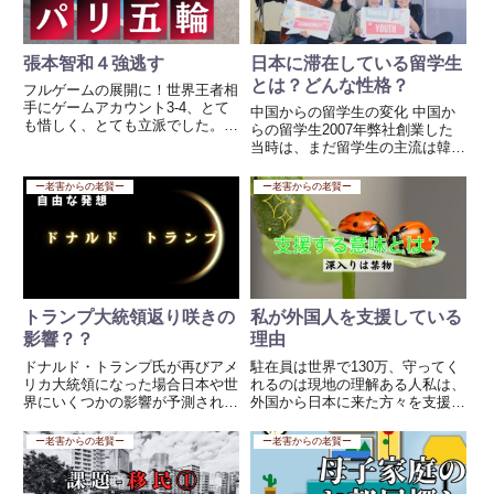
張本智和４強逃す
日本に滞在している留学生
とは？どんな性格？
フルゲームの展開に！世界王者相
手にゲームアカウント3-4、とて
中国からの留学生の変化 中国か
も惜しく、とても立派でした。子
らの留学生2007年弊社創業した
どものころから皆兄妹を見ている
当時は、まだ留学生の主流は韓国
ので残念だしさらに応援したくな
の学生が大半を占めていました。
りますね。まだ２１歳なんです、
経済的にまだまだ他のアジアから
ー老害からの老賢ー
ー老害からの老賢ー
あと２回はオリンピックに出れ
の学生は来れる状態ではなく、受
る。慰めにはならないかもしれ
け入れ側の日本もビザを多く発行
ま...
していませんでした。留学生寮...
トランプ大統領返り咲きの
私が外国人を支援している
影響？？
理由
ドナルド・トランプ氏が再びアメ
駐在員は世界で130万、守ってく
リカ大統領になった場合日本や世
れるのは現地の理解ある人私は、
界にいくつかの影響が予測されま
外国から日本に来た方々を支援す
す。1. 経済への影響 貿易政策の
る活動を通じて、彼らが母国に帰
変化: トランプ氏の政策にはアメ
った際に、日本人駐在員に対して
ー老害からの老賢ー
ー老害からの老賢ー
リカ国内産業の保護主義的な色合
親切に接してくれることを期待し
いが強く、再び関税引き上げや貿
て活動をしています。現在、130
易協定の見直しが進む可能...
万人もの日本人が海外で働い...