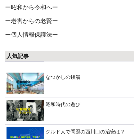
ー昭和から令和へー
ー老害からの老賢ー
ー個人情報保護法ー
人気記事
なつかしの銭湯
昭和時代の遊び
クルド人で問題の西川口の治安は？