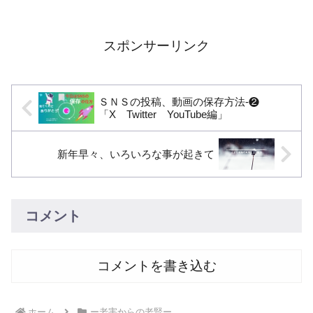
ずは、世襲の問題点世襲自体はど
発想が生まれにくい。 癒着のリ
の国でも多く見受けられる。だか
スク – 官僚・企業・業界団体と
らと言っていいわけではないけ
の関係が固定化し、不正や汚職の
ど、ただ日本の世襲の場合、あま
温床になりやすい。 野党の弱体
スポンサーリンク
り...
化 – 長期政権の影響で野...
ＳＮＳの投稿、動画の保存方法-❷
「X Twitter YouTube編」
新年早々、いろいろな事が起きて
コメント
コメントを書き込む
ホーム
ー老害からの老賢ー