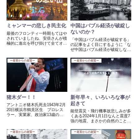
一人、その時気づけよ！！笑
い ...
ミャンマーの悲しき民主化
中国はバブル経済が破綻し
ないのか？
最後のフロンティ一時期もてはや
されていましたね、安倍さんが積
「中国はバブル経済が破綻する」
極的に進出を呼び掛けて全てオジ
の記事をよく目にするように「な
ャン！！だれも責任を取らない
ぜ中国はバブル経済が破綻しない
し、解決する努力も見れない、日
のか？」という問いに対しては、
本よどうなっているんだ！！まそ
表面的な経済データだけでなく、
ー老害からの老賢ー
ー老害からの老賢ー
れはそれでも今日は、シュエダゴ
中国の政治体制、統制経済、そし
ンバコダの先端にある宝石の塊を
て国際戦略を含めた多角的な視点
観...
から見る必要があります。✅ 1...
猪木ダー！！
新年早々、いろいろな事が
起きて
アントニオ猪木氏死去1943年2月
20日横浜市鶴見区生 プロレス
能登震災・飛行機事故悲しみが多
ラー、実業家、政治家13歳の時
くある2024年1月1日なんと震度7
に家族と共にブラジルへ移住、少
強の地震、まさかの自然のこと、
年時代サンパウロの農場で過ご
でもあまりにも悲しすぎますね。
す。 1960年ブラジル遠征中の力
能登半島、とてもイイところで
ー老害からの老賢ー
ー老害からの老賢ー
道山（プロレスラー）にスカウト
す。朝市が開かれる地域が全焼と