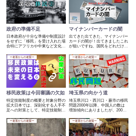
され日本へ 1962年ア...
のこと、なんとも言葉にならない
です。高齢者の方が多くいる...
政府の準備不足
マイナンバーカードの闇
日本政府が十分な準備や制度設計
出てきた出てきた、マイナンバー
をせずに「移民」を受け入れた場
カードの闇が！出てきましたこれ
合特にアフリカや中東など文化・
が狙いですね、国民をどれだけ騙
宗教・生活習慣の大きく異なる地
せば済むのか、自分たちは特権で
域からの移民が増えれば、以下の
納税しないで、国民はカードナン
ー老害からの老賢ー
ー老害からの老賢ー
ような大きなリスクが現実化する
バーですべて把握する。便利便利
可能性があります。想定される問
でカードを取得させて、後からあ
題点1. 治安・犯罪リスク 生...
とから次々いらぬことを紐付け
て...
移民政策は今回審議の欠如
埼玉県の向かう道
特定技能制度の概要と対象分野の
埼玉県川口・西川口・蕨市の移民
拡大日本では、深刻化する人手不
問題2000年以降、中国人の数は
足への対策として、特定技能制度
増加傾向にありましたが、2005
が導入されています。この制度
年まではまだその数は少なく、
は、特定産業分野における外国人
微々たるものでした。同時期に、
ー老害からの老賢ー
ー老害からの老賢ー
の就労を認めるもので、人材確保
UR都市機構（旧・公団住宅）の
が急務とされる分野を中心に適用
業績に陰りが見え始めました。マ
されています。2023年には新
ンションブームの影響で、多く...