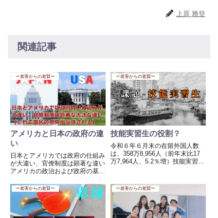
上原 雅登
関連記事
ー老害からの老賢ー
ー老害からの老賢ー
アメリカと日本の政府の違
技能実習生の役割？
い
令和６年６月末の在留外国人数
は、358万8,956人（前年末比17
日本とアメリカでは政府の仕組み
万7,964人、5.2％増）技能実習
が大違い、官僚制度は顕著な違い
生：425,714人「令和６年度」技
アメリカの政治および政府の基本
能実習生が日本で役立つ仕事は、
構造 三権分立アメリカでは、以
日本の人手不足を補う分野に多く
下の三権が独立しており、互いに
ー老害からの老賢ー
ー老害からの老賢ー
集中しています。とくに「単純労
抑制と均衡を保つよう設計されて
働ではなく技...
います： 立法府（Congress / 議
会）：上院（Sen...