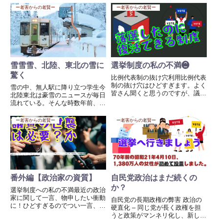
ベンガル語、インドネシア語な
街としてのイメージが強く残って
ー老害からの老賢ー
ー老害からの老賢ー
ど、必要な言語は広がっていま
いました。以下、当時の実情を治
す。しかし、外国語ができる人
安・社会背景・地域の変化の観点
と、司...
で整理します。【1】2000...
雪雪雪、北陸、東北の雪に
選挙制度の私の不満❷
驚く
比例代表制の抜け穴利用比例代表
制の抜け穴はひどすぎます。よく
雪の中、無人駅に降り立つ学生今
皆さん聞くと思うのですが、議員
北陸東北は豪雪のニュースが毎日
を落選させるために次回投票は違
流れている。そんな時数年前、二
う議員に入れようと地域で票集め
度ほど東北に列車で行ったことを
に頑張っている人たちにとっては
思い出した。夕方、4:30頃と思う
ー老害からの老賢ー
ー老害からの老賢ー
とんでもない制度、選挙で落とし
がある駅に着く、ほとんど乗って
ても比例区で党代表として繰り
いる人は高校生、真っ暗な景色の
上...
中列車は停車する。数人が降...
番外編【政治家の資質】
自民党政治はまだ続くの
か？
選挙制度への私の不満最近の政治
家に関して一言、物申したい衝動
自民党の長期政権の弊害 政治の
に！ひどすぎるのでつい一言、
硬直化 – 同じ党が長く政権を担
世襲の問題点 比例区の問題点ま
うと政策がマンネリ化し、新しい