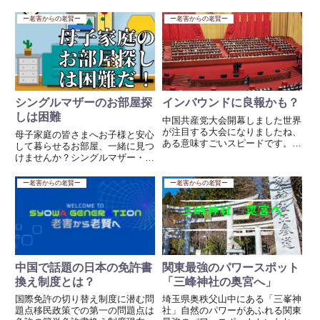
は、特定産業分野における外国人
なら、日本の専門学校の奨学金制
の就労を認めるもので、人材確保
度は、**大学以上に「借金依存
ー老害からの老賢ー
ー老害からの老賢ー
が急務とされる分野を中心に適用
型」**になっているからです。専
されています。2023年には新
門学校の奨学金問題 大学よりも
た...
高い学費の専門学校が多い 専...
シングルマザーのお部屋探
インバウンドに良報かも？
しは困難
中国共産党大会開幕しました世界
が注目する大会になりましたね、
母子家庭の皆さまへお子様と安心
ある意味すごいスピードです。私
して暮らせるお部屋、一緒に見つ
が繁栄に訪中していた25年ほど
けませんか？シングルマザー・シ
前では考えられませんでした、こ
ングルファーザーの方にとって、
こまでのスピードを！世界がそう
住まい探しは「生活の土台」を築
ー老害からの老賢ー
ー老害からの老賢ー
でしょう、繁栄する要素は多くあ
く大切な第一歩です。しかし、実
りましたがここまで早くです
際にはその一歩がとても高く、厳
ね。...
しい現実が立ちはだかります。
🧱...
中国で話題の日本の免許書
関東最強のパワースポット
換え制度とは？
「三峰神社の奥宮へ」
国際免許の切り替え制度に潜む問
埼玉県奥秩父山中にある「三峯神
題点移民政策での第一の問題点は
社」自然のパワーがあふれる関東