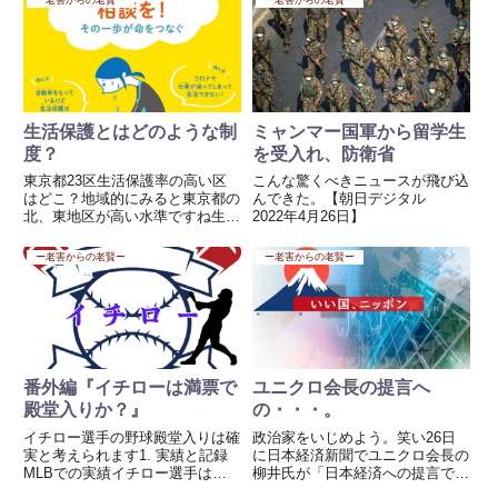
ー老害からの老賢ー
ー老害からの老賢ー
生活保護とはどのような制
ミャンマー国軍から留学生
度？
を受入れ、防衛省
東京都23区生活保護率の高い区
こんな驚くべきニュースが飛び込
はどこ？地域的にみると東京都の
んできた。【朝日デジタル
北、東地区が高い水準ですね生活
2022年4月26日】
保護には8つの扶助があります。
1 生活扶助 食べるもの、着るも
ー老害からの老賢ー
ー老害からの老賢ー
の、光熱水費など、日常の暮らし
に必要な費用2 住宅扶助 家賃、
間代、地代など、住むために...
番外編『イチローは満票で
ユニクロ会長の提言へ
殿堂入りか？』
の・・・。
イチロー選手の野球殿堂入りは確
政治家をいじめよう。笑い26日
実と考えられます1. 実績と記録
に日本経済新聞でユニクロ会長の
MLBでの実績イチロー選手は、
柳井氏が「日本経済への提言で日
MLBで3,089本の安打を記録し、
本は人は滅びる」と述べたことに