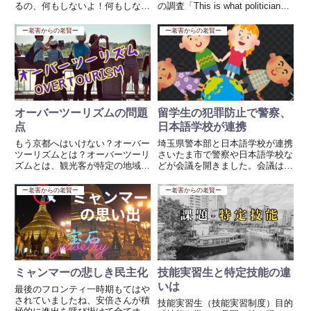
るの、何もしないよ！何もしない
の調査「This is what politicians
日々。。。。私は変わらず毎日仕
get paid around the world」を参
事、何もしないなんで考えられな
照しています。調査時期（2019
ー老害からの老賢ー
ー老害からの老賢ー
い死を待つだけみたいで無理だ
年）は1ドル＝110円であ...
な！本音を聞くと、仕事はしたい
けど今まである程度地位にいたか
ら...
オーバーツーリズムの問題
留学生の犯罪防止で警察、
点
日本語学校が連携
もう京都へはいけない？オーバー
埼玉県警本部と日本語学校が連携
ツーリズムとは？オーバーツーリ
さいたま市で警察や日本語学校な
ズムとは、観光客が特定の地域に
どが会議を開きました。会議は、
過度に集中することで、地域住民
埼玉県警察本部で開かれ、留学生
の生活や観光客自身の体験に悪影
を受け入れている県内の日本語学
ー老害からの老賢ー
ー老害からの老賢ー
響を及ぼす現象を指します。この
校３０校のほか、出入国在留管理
問題は、2010年代後半から特に
庁などの担当者が出席しました。
顕著になり、スペインのバルセ...
警察によりますと在留外国人の
な...
ミャンマーの悲しき民主化
技能実習生と特定技能の違
いは
最後のフロンティ一時期もてはや
されていましたね、安倍さんが積
技能実習生（技能実習制度）目的