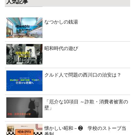
人気記事
なつかしの銭湯
昭和時代の遊び
クルド人で問題の西川口の治安は？
「厄介な10項目 ～詐欺・消費者被害の
壁」
懐かしい昭和－❷ 学校のストーブ当
番制