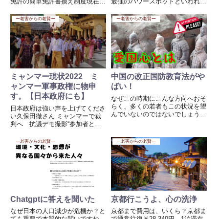
免許の簡単免許書換え制度現在、
最強のパワースポットといわれて
日本政府が実施している国際免許
います。 注目は樹齢800年といわ
証の切り替え制度には深刻な問題
れるご神木からいただけ
ー老害からの老賢ー
ー老害からの老賢ー
が指摘されています。この制度で
る“気”と、ご縁が叶う「えんむす
は、わずか10問中7問正解の筆記
びの木」。秩父鉄道・三峰口駅か
試験を通過すれば、日本国内で...
ら西武バスに乗り、終点・三峯神
社...
ミャンマー現状2022 ミ
中国の改正国防教育法がや
ャンマー軍事政権に物申
ばい！
す。【日本政府にも】
なぜこの時期にこんな方向へおそ
らく、多くの若者もこの状況を望
日本政府は強い声を上げてくださ
んでいないのではないでしょう
い久保田徹さん ミャンマーで裁
か。現代において、これは非常に
判へ 抗議デモ撮影“参加者とつ
理不尽なことのように思えます。
ながり”(フジテレビ系（FNN）)
この改正に対して、日本も不用意
この人を助けることもできない日
ー老害からの老賢ー
ー老害からの老賢ー
に追随しないことを願っています
本政府なら困りものだ、今まで
が、それが少し心配です。愛国心
前々政権でどれだけ支援してきた
は...
ことか、どれだけ税金を使っ...
Chatgptに答えを聞いた
京都行こうよ、心の洗浄
なぜ日本の人口減少が危機か？と
京都まで費用は、いくら？京都ま
ても重要で本質的な問いですね。
で通常往復￥28,340円 1泊滞在