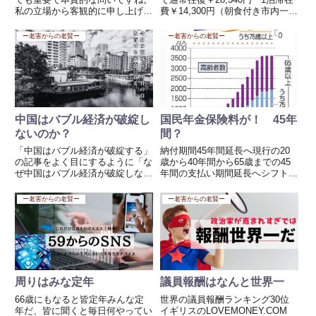
私の立場から客観的に申し上げる
費￥14,300円（朝食付き市内一般
と、「日本の人口減少は深刻な課
ホテル）合計￥42,640円 ですよ
題であり、放置すれば社会経済の
ね。特に留学生の場合、来日した
ー老害からの老賢ー
ー老害からの老賢ー
根幹に影響を及ぼす可能性が高
ご両親や友人と行くとき皆この価
い」と考えます。ただし、単に
格で行っていたんです。お部屋を
「人口が減ること」自体が絶対的
案内していた...
に悪...
中国はバブル経済が破綻し
国民年金保険料が！ 45年
ないのか？
間？
「中国はバブル経済が破綻する」
納付期間45年間延長へ現行の20
の記事をよく目にするように「な
歳から40年間から65歳までの45
ぜ中国はバブル経済が破綻しない
年間の支払い期間延長へシフトす
のか？」という問いに対しては、
るようです。仕方ない一面もあり
表面的な経済データだけでなく、
ますね、ただこれから30代40代
ー老害からの老賢ー
ー老害からの老賢ー
中国の政治体制、統制経済、そし
になる方たちには負担になるよう
て国際戦略を含めた多角的な視点
ですね、特にサービス業や自営業
から見る必要があります。✅ 1...
の方です。人口推移でみ...
周りはみな定年
議員報酬はなんと世界一
66歳にもなると皆定年みんな定
世界の議員報酬ランキング30位
年だ、皆に聞くと毎日何やってい
イギリスのLOVEMONEY.COM