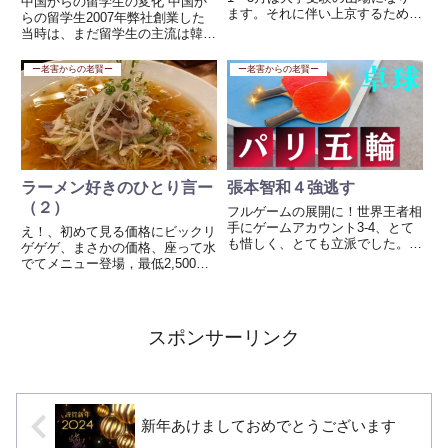
中国からの留学生の変化 中国か
ます。それに伴い上京するための
らの留学生2007年弊社創業した
費用、部屋選びなど親御様が心配
当時は、まだ留学生の主流は韓国
することが多数ある。上京する人
の学生が大半を占めていました。
たちの費用がばかにならないくら
経済的にまだまだ他のアジアから
ー老害からの老賢ー
ー老害からの老賢ー
い高い、大きく家計への負担とな
の学生は来れる状態ではなく、受
る。 「令和3年度教育費負担の...
け入れ側の日本もビザを多く発行
していませんでした。留学生寮...
ラーメン好きのひとり言ー
張本智和４強逃す
（２）
フルゲームの展開に！世界王者相
手にゲームアカウント3-4、とて
え！、初めて見る価格にビックリ
も惜しく、とても立派でした。子
ゲゲゲ、まさかの価格、座って水
どものころから皆兄妹を見ている
でてメニュー登場，最低2,500
ので残念だしさらに応援したくな
円？？ なんの値段だ！恐るべ
りますね。まだ２１歳なんです、
し、こんな価格どうやってつける
あと２回はオリンピックに出れ
んだろう？ ラーメンの価格じゃ
る。慰めにはならないかもしれ
ないよね。ひる時なのにお客は私
スポンサーリンク
ま...
一人、その時気づけよ！！笑
い ...
新年あけましておめでとうございます