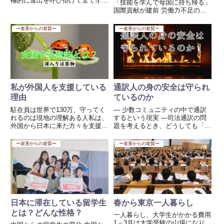
極的に進出を呼び掛けて全てオジ
「技能を学んで母国に持ち帰る」
ャン！！だれも責任を取らない
国際貢献が建前 労働力不足の補
し、解決する努力も見れない、日
填ではなく、研修生という扱い
本よどうなっているんだ！！まそ
（実態は労働力になっている）在
ー老害からの老賢ー
ー老害からの老賢ー
れはそれでも今日は、シュエダゴ
留期間 最長 5年（職種による）
ンバコダの先端にある宝石の塊を
対象職種 農業、漁業、建設、食
観...
品加工、繊維、介護など 85...
私が外国人を支援している
通訳人の身の安全は守られ
理由
ているのか
駐在員は世界で130万、守ってく
― 少数コミュニティの中で通訳
れるのは現地の理解ある人私は、
するという現実 ―司法通訳の問
外国から日本に来た方々を支援す
題を考えるとき、どうしても「通
る活動を通じて、彼らが母国に帰
訳人が足りない」「言語が足りな
った際に、日本人駐在員に対して
い」という話に目が向きがちで
ー老害からの老賢ー
ー老害からの老賢ー
親切に接してくれることを期待し
す。しかし、もう一つ大きな問題
て活動をしています。現在、130
があります。それは、通訳人の身
万人もの日本人が海外で働い...
の安全です。刑事事件の通訳で
は、...
日本に滞在している留学生
春から東京一人暮らし
とは？どんな性格？
一人暮らし、大学生がかかる費用
1－3月は大学受験の山場になり