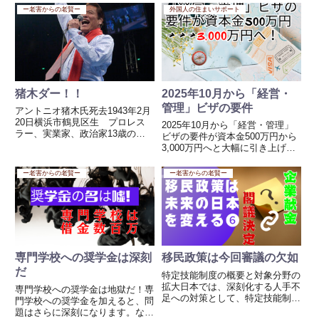
10年連続で200本以上の安打を達
対して前澤氏は滅びるわけないと
ー老害からの老賢ー
外国人の住まいサポート
成しています。これはMLB史上
思いをつづった。双方の意見を見
でも極めて稀な偉業です。 日米
てみるとどちらも間違っていない
通算4,367本...
と思う。どんどん経済界の人が
こ...
猪木ダー！！
2025年10月から「経営・
管理」ビザの要件
アントニオ猪木氏死去1943年2月
20日横浜市鶴見区生 プロレス
2025年10月から「経営・管理」
ラー、実業家、政治家13歳の時
ビザの要件が資本金500万円から
に家族と共にブラジルへ移住、少
3,000万円へと大幅に引き上げら
年時代サンパウロの農場で過ご
れたことは、国内外で非常に大き
す。 1960年ブラジル遠征中の力
な波紋を広げています。長年日本
ー老害からの老賢ー
ー老害からの老賢ー
道山（プロレスラー）にスカウト
で暮らし、地域社会に貢献してき
され日本へ 1962年ア...
た小規模事業主（特に飲食店経営
者など）が突然、存続...
専門学校への奨学金は深刻
移民政策は今回審議の欠如
だ
特定技能制度の概要と対象分野の
拡大日本では、深刻化する人手不
専門学校への奨学金は地獄だ！専
足への対策として、特定技能制度
門学校への奨学金を加えると、問
が導入されています。この制度
題はさらに深刻になります。なぜ