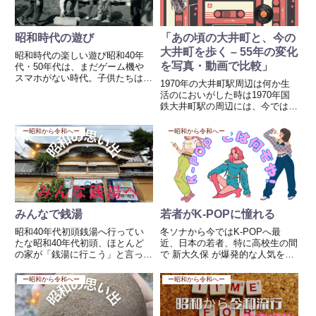
昭和時代の遊び
「あの頃の大井町と、今の
大井町を歩く – 55年の変化
昭和時代の楽しい遊び昭和40年
を写真・動画で比較」
代・50年代は、まだゲーム機や
スマホがない時代。子供たちは外
1970年の大井町駅周辺は何か生
でも家でも、工夫して体を使った
活のにおいがした時は1970年国
遊びや手先の遊びをしていました
鉄大井町駅の周辺には、今では見
ね。🏃‍♂️ 外遊び・体を使う遊び め
かけないような平屋の商店や、自
んこ：地面に置いた相手の札を自
転車がぎっしり並ぶ駅前の風景が
ー昭和から令和へー
ー昭和から令和へー
分の札でひっくり返す。...
広がっていました。駅前の「大丸
百貨店」はまだ開業前。東急線の
駅前には賑やかな果物屋さん...
みんなで銭湯
若者がK-POPに憧れる
昭和40年代初頭銭湯へ行ってい
冬ソナから今ではK-POPへ最
たな昭和40年代初頭、ほとんど
近、日本の若者、特に高校生の間
の家が「銭湯に行こう」と言って
で 新大久保 が爆発的な人気を誇
いたと思います。子供は8円、大
っています。これは単なる韓国料
人は15円ほどで、髪を洗うのに5
理ブームにとどまらず、K-POP
ー昭和から令和へー
ー昭和から令和へー
円から6円の追加料金が必要でし
や韓国のライフスタイル全般 に
た。そんな時代、銭湯はいつもい
対する憧れが根強く関係していま
っぱいでした。少しでも子供が...
す。K-POPと日本の若者...