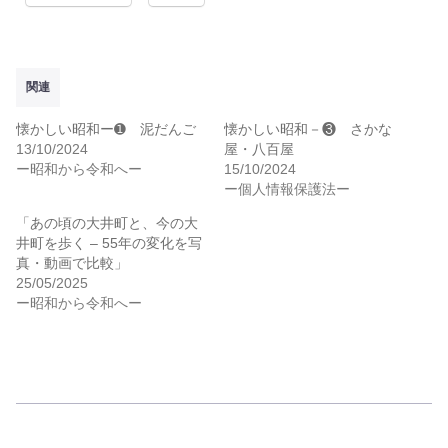
関連
懐かしい昭和ー➊ 泥だんご
懐かしい昭和－❸ さかな
13/10/2024
屋・八百屋
ー昭和から令和へー
15/10/2024
ー個人情報保護法ー
「あの頃の大井町と、今の大
井町を歩く – 55年の変化を写
真・動画で比較」
25/05/2025
ー昭和から令和へー