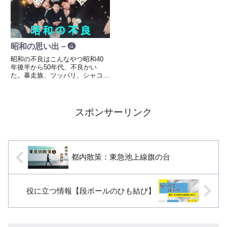
て10日ほど経った時のことで
鉄腕アトム（1963〜1966）日本
す。ある九州出身の友人に、「豚
初の本格的な...
骨...
昭和の思い出－❹
昭和の不良はこんなやつ昭和40
年後半から50年代、不良かい
た。暴走族、ツッパリ、シャコタ
ン、などなど、渋谷、新宿なん
か、根性決めないといけなかっ
た。行ったら餌食になる。ある二
つの高校から今は平和ですね、あ
スポンサーリンク
のころ学生服では渋谷新宿はいけ
なかっ...
都内散策：東急池上線旗の台
役に立つ情報【段ボールのひも結び】