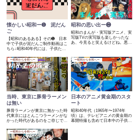
エンジンとパフ...
懐かしい昭和ー➊ 泥だん
昭和の思い出ー❷
ご
昭和のまんが・実写版アニメ、実
写版TVの実写版も楽しかったな
【昭和のあるある】その➊ 日本
あ、今見ると笑えるけどね。悪魔
中で子供が泥だんご制作動画はこ
くん、マグマ大使、赤影、月光仮
ちら↓昭和40年代には、子供たち
面、ウルトラQアニメなら、やは
が泥だんごを作って遊ぶのが一般
り、巨人の星、明日のジョー、お
的でした。なんでインターネット
ー昭和から令和へー
ー昭和から令和へー
そ松くん、天才バカボン、ハレン
がない時代に日本中の子どもが同
チ学園、結構充実していた。笑
じ時期に泥だんごを作っていたん
い...
でしょうか？謎ですね？？私は...
当時、東京に豚骨ラーメン
日本のアニメ黄金期のスタ
は無い
ート
豚骨ラーメンが東京に無かった時
昭和40年代（1965年〜1974年
代東京にはとんこつラーメンがな
頃）は、テレビアニメの黄金期の
かった時代があるのをご存じでし
幕開特撮も含めて日本中の子供た
ょうか？私が大学生だった頃、な
ちを夢中にさせました。↓動画は
ぜか九州出身の友人が多くいまし
こちらから↓🎬 昭和40年代に人気
ー昭和から令和へー
た。大学は神奈川にあり、入学し
だったアニメ・特撮✨ アニメ編