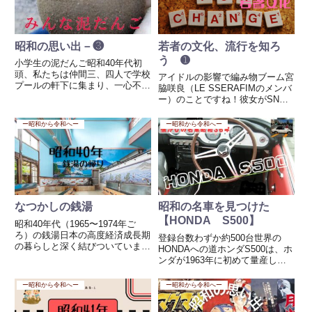
昭和の思い出－❸
若者の文化、流行を知ろ
う ➊
小学生の泥だんご昭和40年代初
頭、私たちは仲間三、四人で学校
アイドルの影響で編み物ブーム宮
プールの軒下に集まり、一心不乱
脇咲良（LE SSERAFIMのメンバ
に『泥だんご』を作っていまし
ー）のことですね！彼女がSNS
た。一つ二つとコンクリートに擦
に何気なく投稿した動画が、若い
り付けてピカピカに仕上げ、カチ
女性の間での編み物ブームに影響
ー昭和から令和へー
ー昭和から令和へー
カチになるまで心を込めていまし
を与えているんですね。確かに、
た。理由なんて無かったし、いま
最近若い女性の間で編み物が静か
だ...
なブームになっている。...
なつかしの銭湯
昭和の名車を見つけた
【HONDA S500】
昭和40年代（1965〜1974年ご
ろ）の銭湯日本の高度経済成長期
登録台数わずか約500台世界の
の暮らしと深く結びついていまし
HONDAへの道ホンダS500は、ホ
た。まだ自宅に風呂がない家庭が
ンダが1963年に初めて量産した
多く、銭湯は日常生活の大切な場
スポーツカーの1つで、同社が四
でした。昭和時代の銭湯は1950
輪自動車市場に進出した初期のモ
ー昭和から令和へー
ー昭和から令和へー
年代に全国約18,000軒あったとい
デルです。以下にS500の特徴や
われている。昭和...
詳細を紹介します。主な特徴1. **