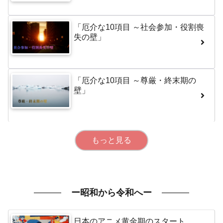
「厄介な10項目 ～社会参加・役割喪
失の壁」
「厄介な10項目 ～尊厳・終末期の
壁」
もっと見る
ー昭和から令和へー
日本のアニメ黄金期のスタート