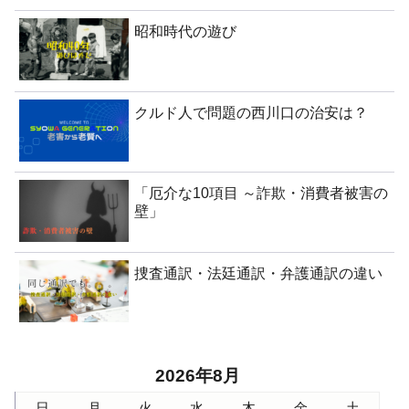
昭和時代の遊び
クルド人で問題の西川口の治安は？
「厄介な10項目 ～詐欺・消費者被害の
壁」
捜査通訳・法廷通訳・弁護通訳の違い
2026年8月
日
月
火
水
木
金
土