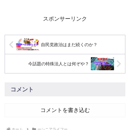
ル口座が停止される！ →→→
す。冷静に判断して対応してくだ
驚きですよね、「慌てないでくだ
さい。対処法 個人情報を提供し
さい！」全て詐欺メールです！銀
ない メール内のリンクをクリッ
行からこのようなSメールが来る
クしたり、個人情報や口座情報を
スポンサーリンク
ことはありません。ではどのよ
入力しないようにしましょう。
う...
正...
自民党政治はまだ続くのか？
今話題の特殊法人とは何ぞや？
コメント
コメントを書き込む
ホーム
ーシニアライフー