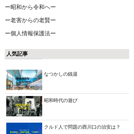
ー昭和から令和へー
ー老害からの老賢ー
ー個人情報保護法ー
人気記事
なつかしの銭湯
昭和時代の遊び
クルド人で問題の西川口の治安は？