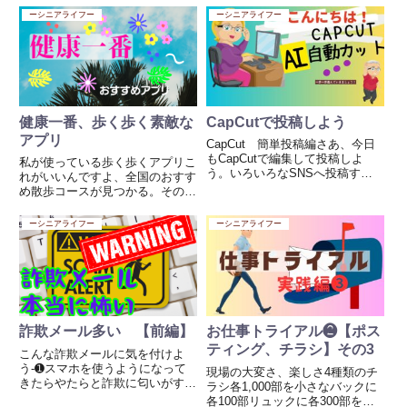
地: 東京都品川区旗の台 路線: 東
清潔さを保ち、快適な環境を提供
ーシニアライフー
ーシニアライフー
急大井町線と東急池上線の交差駅
することです。具体的には以下の
です。このため、乗り換えが便利
ような業務があります。 共用部
で、両方の路線を利用す...
の清掃 エントランスやロビー
の...
健康一番、歩く歩く素敵な
CapCutで投稿しよう
アプリ
CapCut 簡単投稿編さあ、今日
もCapCutで編集して投稿しよ
私が使っている歩く歩くアプリこ
う。いろいろなSNSへ投稿する
れがいいんですよ、全国のおすす
アプリはありますが、この
め散歩コースが見つかる。その名
CapCutが私がいじった中では一
もLInkx aruku消費カロリーはも
番簡単なんです。個のアプリだけ
ちろん、近隣でのおすすめ散歩コ
ーシニアライフー
ーシニアライフー
でも使いこなせないほど手法があ
ースも教えてくれる、優れもの。
って、それが毎日と思うほど...
地図を開けば、写メ付きで選べる
散歩コース旅行に行っ...
詐欺メール多い 【前編】
お仕事トライアル❷【ポス
ティング、チラシ】その3
こんな詐欺メールに気を付けよ
う-➊スマホを使うようになって
現場の大変さ、楽しさ4種類のチ
きたらやたらと詐欺に匂いがする
ラシ各1,000部を小さなバックに
メール等が多く来る。最近は
各100部リュックに各300部を仕