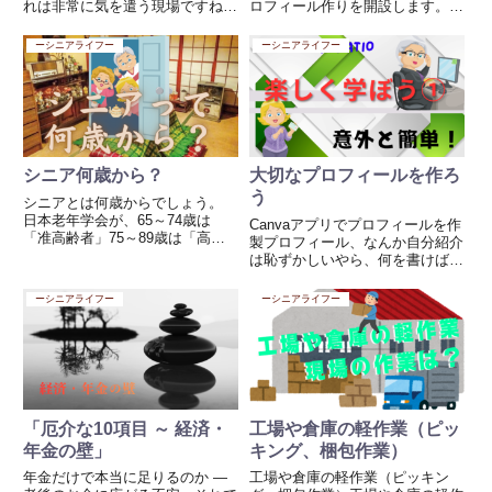
れは非常に気を遣う現場ですね、
ロフィール作りを開設します。プ
来客する人はお客様ですから、ガ
ロフィールの欄を見てその先を観
ードマンといえどもお客様として
るかを決める方も多くいます。ど
ーシニアライフー
ーシニアライフー
接することが必要とされます。で
んなことを投稿するのか「飲食中
すので気を使います。そして常駐
心」「街の情景」などを織り込ん
しているガードマンがいますの
で作成しましょう。こちらの図は
で...
私...
シニア何歳から？
大切なプロフィールを作ろ
う
シニアとは何歳からでしょう。
日本老年学会が、65～74歳は
Canvaアプリでプロフィールを作
「准高齢者」75～89歳は「高齢
製プロフィール、なんか自分紹介
者」90歳以上は「超高齢者」と
は恥ずかしいやら、何を書けばい
いう区分を設けています。一般的
いやら難しいですよね。今回ご紹
にビジネスの世界では、60歳以
介する便利な作製アプリは
ーシニアライフー
ーシニアライフー
上を「シニア」とひとくくりにし
【Canva】というアプリ、これが
ている印象がありますね、いい...
ですねとても簡単、やはり無料な
んです。プロフィールはもちろ...
「厄介な10項目 ～ 経済・
工場や倉庫の軽作業（ピッ
年金の壁」
キング、梱包作業）
年金だけで本当に足りるのか ―
工場や倉庫の軽作業（ピッキン