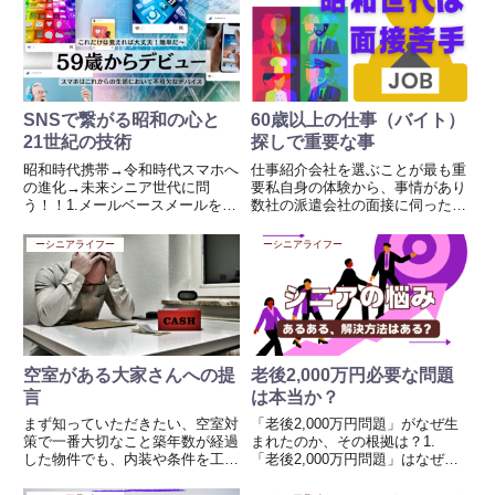
あります。それが、「孤独」と
ベント運営者など 警備会社（元
「孤立」の問題です。若い頃や働
請...
いていた頃は、意識しなくても
人...
SNSで繋がる昭和の心と
60歳以上の仕事（バイト）
21世紀の技術
探しで重要な事
昭和時代携帯→令和時代スマホへ
仕事紹介会社を選ぶことが最も重
の進化→未来シニア世代に問
要私自身の体験から、事情があり
う！！1.メールベースメールを基
数社の派遣会社の面接に伺ったん
に友達や仲間とコミュニケーショ
です。私も初めての事でしたか
ンを取るプラットフォームでし
ら、昭和世代では転職のための面
ーシニアライフー
ーシニアライフー
た。これからもメールは重要なコ
接などしていませんので驚きでし
ミュニケーションツールとして残
た。まったく会社により受ける印
るでしょう。2.テキストと写真テ
象が違っていました。とくに昭和
キ...
世...
空室がある大家さんへの提
老後2,000万円必要な問題
言
は本当か？
まず知っていただきたい、空室対
「老後2,000万円問題」がなぜ生
策で一番大切なこと築年数が経過
まれたのか、その根拠は？1.
した物件でも、内装や条件を工夫
「老後2,000万円問題」はなぜ生
することで、外国人の方・高齢の
まれたのか？この問題は、2019
方にとっても十分に「選ばれるお
年に金融庁の金融審議会が公表し