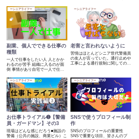
Facebookでの詐欺広告が多いい
分けて出発ここで大切なのは、全
らしいです。今回はメールでの詐
体の地図を観て投函する道順をお
ーシニアライフー
ーシニアライフー
欺の事例を示し、その対処法も！
およそ予想してスタートすること
■迷惑メールの事例タイトルが
が重要です。あ、ここで大切なの
「...
は、自転車を置いた地点...
副業、個人でできる仕事の
老害と言われないように
種類
苦情はほとんどシニア世代警備員
の友人が言っていた。通行止めや
一人で仕事をしたい人 人とかか
工事による通行規制に関しての苦
わるのが苦手 組織に入るのが面
情はほとんどがシニア世代（60
倒 事情があり自宅で一人で仕事
歳以上）それも男だそうです。こ
したいなどいろいろ理由があるは
れを老害というのだろうか、工事
ずですね、でも仕事はしなくては
ーシニアライフー
ーシニアライフー
や仕方ないことでも一言文句を言
生活できませんから、ではその希
いたい、ストレスからくるのか
望に合う仕事はどんなものがある
そ...
のでしょうか？ 在宅でバイト
す...
お仕事トライアル➊【警備
SNSで使うプロフィール制
員・ガードマン】その3
作
現場はどんな感じだろう■施設の
SNSのプロフィールの重要性
警備（公共の施設、商業ビル）こ
SNSで重要な項目、皆さんのプ