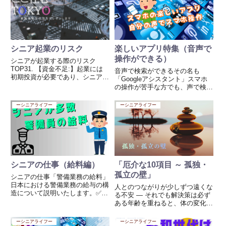
にもなっています）...
ンルの本や映画を楽しむ 規則正
しい生活リズムを保つ*...
シニア起業のリスク
楽しいアプリ特集（音声で
操作ができる）
シニアが起業する際のリスク
TOP31. 【資金不足:】起業には
音声で検索ができるその名も
初期投資が必要であり、シニアの
「Googleアシスタント」スマホ
場合、財務リソースが限られてい
の操作が苦手な方でも、声で検索
ることが多いため、資金調達が難
やアプリの起動ができる便利なア
しい場合があります。2. 【健康
プリ。「今の天気は？」「今日の
ーシニアライフー
ーシニアライフー
問題:】シニアの健康状態は不確
ニュースは？」など話しかけるだ
実で、起業には多くのエネル...
けで情報を教えてくれます。
Androidとiphoneでは操...
シニアの仕事（給料編）
「厄介な10項目 ～ 孤独・
孤立の壁」
シニアの仕事「警備業務の給料」
日本における警備業務の給与の構
人とのつながりが少しずつ遠くな
造について説明いたします。✅
る不安 ― それでも解決策は必ず
警備業務の構造（概略）日本の警
ある年齢を重ねると、体の変化や
備員業務は、以下のような構造に
お金の不安と同じように、静かに
なっています： 発注者（依頼
心に重くのしかかってくるものが
ーシニアライフー
ーシニアライフー
主）例：建設会社、商業施設、イ