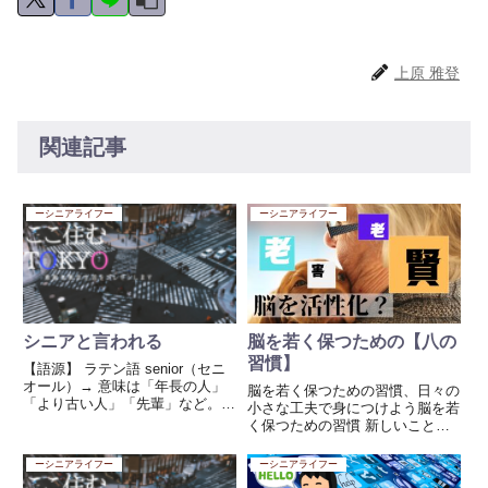
上原 雅登
関連記事
ーシニアライフー
ーシニアライフー
シニアと言われる
脳を若く保つための【八の
習慣】
【語源】 ラテン語 senior（セニ
オール）→ 意味は「年長の人」
脳を若く保つための習慣、日々の
「より古い人」「先輩」など。こ
小さな工夫で身につけよう脳を若
れは、ラテン語の「senex（セネ
く保つための習慣 新しいことに
クス）」＝**「年を取った人、老
挑戦する**- 新しい楽器を習い始
人」**に由来します。
める- 絵を描いたり、料理の新し
ーシニアライフー
ーシニアライフー
（※「senate（元老院）」の語源
いレシピに挑戦する- 異なるジャ