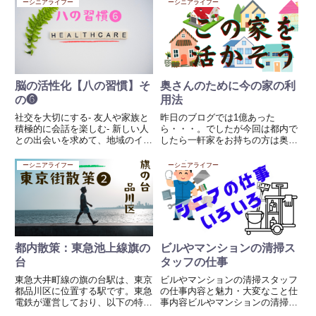
ーシニアライフー
ーシニアライフー
部屋」になります。しかし、その
た報告書が発端です。報告書では
前に、多くの大家さんが見落とし
次のように試算されました。 夫
ている最も重要なポイントがあ
65歳・妻60歳の夫...
り...
脳の活性化【八の習慣】そ
奥さんのために今の家の利
の❻
用法
社交を大切にする- 友人や家族と
昨日のブログでは1億あった
積極的に会話を楽しむ- 新しい人
ら・・・。でしたが今回は都内で
との出会いを求めて、地域のイベ
したら一軒家をお持ちの方は奥様
ントに参加する- メッセージやビ
のために（先に旦那が消えること
デオ通話などで、距離が離れた友
を想定しています）最大限の利用
ーシニアライフー
ーシニアライフー
人とも繋がる1. 友人や家族との
法を考えておくこと。今、流行り
交流を深める 定期的な予定を作
の株やらFXには。。（まんまと
る：毎月一度、食事やコ...
政府の広告に乗せられない事）株
なん...
都内散策：東急池上線旗の
ビルやマンションの清掃ス
台
タッフの仕事
東急大井町線の旗の台駅は、東京
ビルやマンションの清掃スタッフ
都品川区に位置する駅です。東急
の仕事内容と魅力・大変なこと仕
電鉄が運営しており、以下の特徴
事内容ビルやマンションの清掃ス
があります。動画はこちら↓ 所在
タッフの主な仕事は、建物内外の