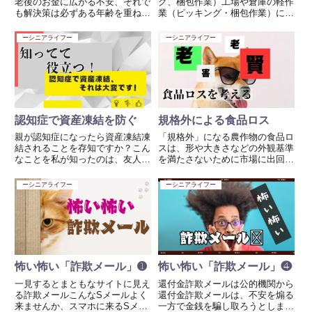
老後のお金に広がる不安、それで
グ、梱包作業）工場や倉庫の軽作
も解決策は必ずある年齢を重ねる
業（ピッキング・梱包作業）につ
につれて、多くの方が強く感じる
いて仕事内容工場や倉庫の軽作業
ようになるのが、老後のお金への
にはさまざまな種類があります
ーシニアライフー
ーシニアライフー
不安です。現役で働いていた頃
が、特に「ピッキング」と「梱包
は、毎月ある程度の収入が見込め
作業」は代表的な業務です。①
ました。しかし、仕事を離れ、
ピッキング作業 内容： 商品リス
年...
ト...
認知症で資産凍結を防ぐ
規格外による食品ロス
親が認知症になったら資産凍結凍
「規格外」になる農作物の食品ロ
結されることを存知ですか？こん
スは、形や大きさなどの外観基準
なことを私が知ったのは、友人の
を満たさないために市場に出回ら
親がやはり認知症になったからで
ず、廃棄されるケースが多いです
す。驚きました、本当に！私の親
ね。この問題を解決するために
ーシニアライフー
ーシニアライフー
もありがたいことに97歳でまだ
は、いくつかの方法が考えられま
まだ元気です。でも友人から聞い
す。1. 加工食品の原料として活
たら心配になるものです。認知
用規格外の農作物は、見た目に
症...
問...
怖い怖い「詐欺メール」➊
怖い怖い「詐欺メール」❹
一見するとまともなサイトに見え
還付金詐欺メールは公的機関から
る詐欺メールこんなSメールよく
還付金詐欺メールは、不安を煽る
来ませんか、スマホに来るSメー
一方で金銭を騙し取ろうとしま