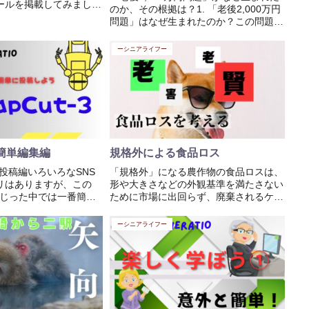
ールを掲載してみまし
のか、その根拠は？1. 「老後2,000万円
て嘘の詐欺メールこのメ
問題」はなぜ生まれたのか？この問題
かをタップ（クリック）
は、2019年に金融庁の金融審議会が公
トに誘導されて、個人情
表した報告書が発端です。報告書では次
ーシニアライフー
り、キャッ...
のように試算されました。 夫65歳・妻
60歳の夫...
簡単編集編
規格外による食品ロス
簡単投稿編いろいろなSNS
「規格外」になる農作物の食品ロスは、
リはありますが、この
形や大きさなどの外観基準を満たさない
がいじった中では一番簡単
ために市場に出回らず、廃棄されるケー
アプリだけでも使いこな
スが多いですね。この問題を解決するた
があって、それが毎日と
めには、いくつかの方法が考えられま
ーシニアライフー
ている。驚きです。同じ
す。1. 加工食品の原料として活用規格外
.
の農作物は、見た目に問...