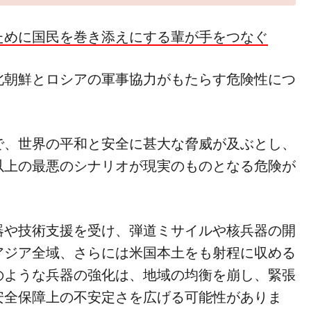
ために国民を巻き添えにする輩が手をつなぐ
北朝鮮とロシアの軍事協力がもたらす危険性につ
で、世界の平和と安全に甚大な脅威が及ぶとし、
以上の最悪のシナリオが現実のものとなる危険が
器や技術支援を受け、弾道ミサイルや核兵器の開
アジア全域、さらには米国本土をも射程に収める
のような兵器の強化は、地域の均衡を崩し、緊張
安全保障上の不安定さを広げる可能性がありま