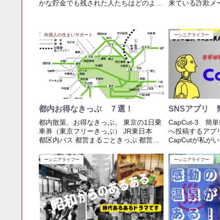
かな貯金でも残された人たちはどのよう
来ている詐欺メ
に分けるかを真剣に話し合わなければな
た。これらは全
りません。いろいろな立場の人がいま
ールの中のどこ
す、このBLOGを読んでいる人はこれか
するとあるサイ
外国人の住まいサポート
ーシニアライフー
ら「被相続人」として問題...
報を抜き取られ足
都内お得なきっぷ ７選！
SNSアプリ 
都内散策、お得なきっぷ。 東京の1日乗
CapCut-3 
車券（東京フリーきっぷ） JR東日本
へ投稿するアプ
都区内パス 都営まるごときっぷ 都営地
CapCutが私
下鉄・東京メトロ一日乗車券 都バス一
なんです。個の
日乗車券/ 都バスIC一日乗車券 京急線
せないほど手法
ーシニアライフー
ーシニアライフー
京急羽田・ちか鉄共通パス 東急線 み
思うほど進化し
なとみらいパ...
写真でも、いろ..