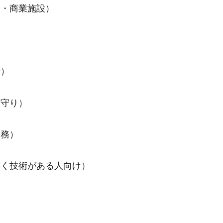
ン・商業施設）
行）
見守り）
業務）
助
書く技術がある人向け）