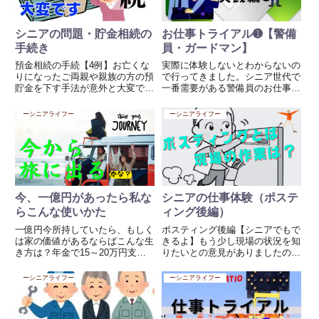
シニアの問題・貯金相続の
お仕事トライアル➊【警備
手続き
員・ガードマン】
預金相続の手続【4例】お亡くな
実際に体験しないとわからないの
りになったご両親や親族の方の預
で行ってきました。シニア世代で
貯金を下す手法が意外と大変で
一番需要がある警備員のお仕事と
す。お亡くなりになった後、家賃
は？許可をもらい、。2週間体験
や税金等もろもろかかる費用も簡
してきたことを、、、、、。順を
ーシニアライフー
ーシニアライフー
単には下せないのが現実です。こ
追って説明します。 面接 講習 実
のようなことは事前に知っておく
践 現場 報酬受け取りこんな感じ
ことが大切ですね。遺言書がある
で、まず面接をします、シ...
場...
今、一億円があったら私な
シニアの仕事体験（ポステ
らこんな使いかた
ィング後編）
一億円今所持していたら、もしく
ポスティング後編【シニアでもで
は家の価値があるならばこんな生
きるよ】もう少し現場の状況を知
き方は？年金で15～20万円支給
りたいとの意見がありましたの
されて、さらに元気でまだアルバ
で、後編として現場とはまず、前
イト週2～3日できる人ならこん
日にバイトをできる日を指定しま
ーシニアライフー
ーシニアライフー
なチョイスはいかがでしょうか？
す、それから体力的に何部配れる
年明け能登地震、近年そろそろ直
かを自身で判断しスタッフに伝え
下型地震や南海トラフが来ると...
ます。そうすることで当日の朝に