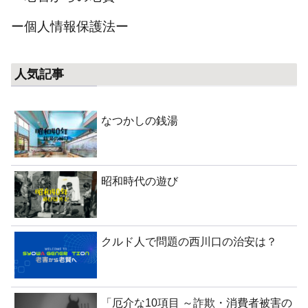
ー個人情報保護法ー
人気記事
なつかしの銭湯
昭和時代の遊び
クルド人で問題の西川口の治安は？
「厄介な10項目 ～詐欺・消費者被害の