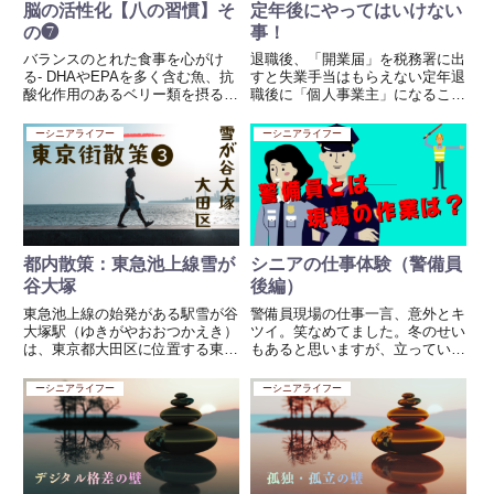
脳の活性化【八の習慣】そ
定年後にやってはいけない
の❼
事！
バランスのとれた食事を心がけ
退職後、「開業届」を税務署に出
る- DHAやEPAを多く含む魚、抗
すと失業手当はもらえない定年退
酸化作用のあるベリー類を摂る-
職後に「個人事業主」になること
ナッツやオリーブオイルなど、良
は、とてもいいことと思います。
質な脂肪を適量取り入れる- 野菜
がしかし！失業手当をもらおうと
ーシニアライフー
ーシニアライフー
や果物をしっかり摂ることでビタ
思っている人は要注意、退職後す
ミン・ミネラルを補給するバラン
ぐに個人事業を始めると、たと
スのとれた食事のポイン...
え“開店休業状態”でも失業手当
は...
都内散策：東急池上線雪が
シニアの仕事体験（警備員
谷大塚
後編）
東急池上線の始発がある駅雪が谷
警備員現場の仕事一言、意外とキ
大塚駅（ゆきがやおおつかえき）
ツイ。笑なめてました。冬のせい
は、東京都大田区に位置する東急
もあると思いますが、立っている
池上線の駅です。この駅は、池上
ことがこれほどきついとは思いま
線の各駅停車が停車する中規模の
せんでした。と思うのは一日目、
ーシニアライフー
ーシニアライフー
駅で、地域住民や周辺のビジネス
やばいこれは続けられない、死ん
パーソンに利用されています。動
じゃう。と！笑いやはり慣れです
画はこちら↓基本情報 所在地：...
ね、体が休憩までの時間や終了
ま...