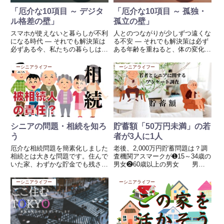
「厄介な10項目 ～ デジタ
「厄介な10項目 ～ 孤独・
ル格差の壁」
孤立の壁」
スマホが使えないと暮らしが不利
人とのつながりが少しずつ遠くな
になる時代 ― それでも解決策は
る不安 ― それでも解決策は必ず
必ずある今、私たちの暮らしは急
ある年齢を重ねると、体の変化や
速にデジタル化しています。行政
お金の不安と同じように、静かに
手続き、医療予約、銀行取引、買
心に重くのしかかってくるものが
ーシニアライフー
ーシニアライフー
い物、連絡、情報収集。以前なら
あります。それが、「孤独」と
窓口や電話で済んでいたことが、
「孤立」の問題です。若い頃や働
今では「スマートフォンで」「...
いていた頃は、意識しなくても
人...
シニアの問題・相続を知ろ
貯蓄額「50万円未満」の若
う
者が3人に1人
厄介な相続問題を簡素化しました
老後、2,000万円貯蓄問題は？調
相続とは大きな問題です。住んで
査機関アスマークが➊15～34歳の
いた家、わずかな貯金でも残され
男女❷60歳以上の男女 男女
た人たちはどのように分けるかを
800名を対象にアンケートを取っ
真剣に話し合わなければなりませ
た若者の3人に1人が「50万円未
ーシニアライフー
ーシニアライフー
ん。いろいろな立場の人がいま
満」(33.3%)と回答。次いで
す、このBLOGを読んでいる人は
「300～500万円未満」(13.8%)、
これから「被相続人」として問
「1...
題...