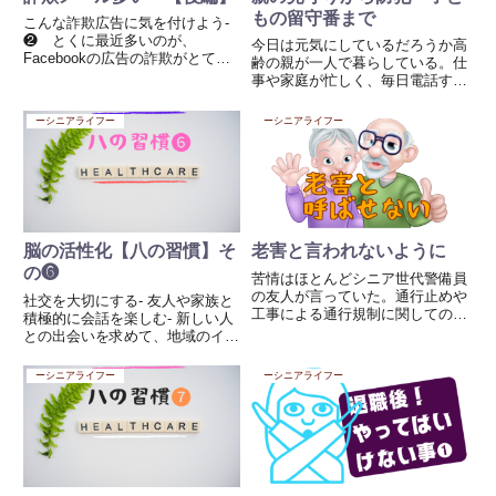
もの留守番まで
こんな詐欺広告に気を付けよう-
❷ とくに最近多いのが、
今日は元気にしているだろうか高
Facebookの広告の詐欺がとても
齢の親が一人で暮らしている。仕
多く出回っています。有名人の写
事や家庭が忙しく、毎日電話する
真を勝手に使った際、皆さんが知
のは難しい。「今日はちゃんと起
っている方にいま、下記にいます
きているだろうか」「転んでいな
ーシニアライフー
ーシニアライフー
よね。 これらの広告はすべて詐
いだろうか」そんな不安を、誰も
欺広告です！日経新聞に似せた
が一度は感じたことがあるのでは
詐...
ないでしょうか。もし、・無理
に...
脳の活性化【八の習慣】そ
老害と言われないように
の❻
苦情はほとんどシニア世代警備員
の友人が言っていた。通行止めや
社交を大切にする- 友人や家族と
工事による通行規制に関しての苦
積極的に会話を楽しむ- 新しい人
情はほとんどがシニア世代（60
との出会いを求めて、地域のイベ
歳以上）それも男だそうです。こ
ントに参加する- メッセージやビ
れを老害というのだろうか、工事
デオ通話などで、距離が離れた友
ーシニアライフー
ーシニアライフー
や仕方ないことでも一言文句を言
人とも繋がる1. 友人や家族との
いたい、ストレスからくるのか
交流を深める 定期的な予定を作
そ...
る：毎月一度、食事やコ...