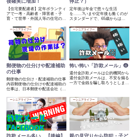
後確実に増加！
停止？）
【住宅要配慮者】定年ボランティ
定年後は年金で悠々な生活
アで一考・高齢者・障害者・子
を.......?いまや定年後も働くのが
育・て世帯・外国人等の住宅の確
スタンダードで、65歳からは年
保が難しい方々を称して住宅要配
金をもらいながら働くという人
慮者という。支援策として、
も。厚生労働省によると、その
ーシニアライフー
ーシニアライフー
2017年にセーフティネット制度
数、390万人。ただし、働きなが
をスタートしました。でもここ2
ら受け取れる年金には限度額があ
年程前からですかね本格的に動き
り、それを超えると一部支給停...
出し...
郵便物の仕分けや配達補助
怖い怖い「詐欺メール」❹
の仕事
還付金詐欺メールは公的機関から
還付金詐欺メールは、不安を煽る
郵便物の仕分け・配達補助の仕事
一方で金銭を騙し取ろうとしま
内容郵便物の仕分けや配達補助の
す。冷静に判断して対応してくだ
仕事は、日本郵便や配送会社（ヤ
さい。対処法 個人情報を提供し
マト運輸、佐川急便など）で募集
ない メール内のリンクをクリッ
されることが多いです。資格がな
ーシニアライフー
ーシニアライフー
クしたり、個人情報や口座情報を
くてもできる仕事で、シニア層に
入力しないようにしましょう。
も人気があります。📦 1. 郵便物
正...
の仕分け業務（内勤）主に郵...
詐欺メール多い 【後編】
親の見守りから防犯・子ど