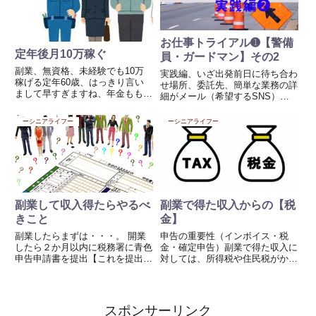
チ...
お仕事トライアル➊【警備
定年後月10万稼ぐ
員・ガードマン】その2
副業、無資格、未経験でも10万
実践編、いざ出発前日に待ち合わ
稼げる定年60歳、はっきり言い
せ場所、委託先、簡単な業務の詳
まして早すぎますね、年金ももら
細がメール（希望するSNS）で
う歳が延ばされて、今後も減額が
届く現場へは、集合時間が8:00の
予想される。いや減額することで
場合「7:30に到着すること」現場
ーシニアライフー
ーシニアライフー
しょう今の政権は！住宅ローンが
は二パターンあり、➊施設の警備
重くのしかかる、35年ローン組
（公共の施設、商業ビルなど）❷
んでいると25歳ではほとんどの...
道路工事、ビル建設など...
副業して収入得たらやるべ
副業で得た収入からの【税
きこと
金】
副業したらまずは・・・。 開業
申告の重要性（インボイス・税
したら２か月以内に税務署に青色
金・確定申告）副業で得た収入に
申告申請書を提出【これを提出し
対しては、所得税や住民税がかか
ていないと65万円の特別控除を
る場合があるため、正確に申告す
得られない】 必要経費の領収書
ることが必要です。副業で得た収
は保管 請求書も保管 会社の源泉
入を申告することで、所得税や住
徴収票をもらうこと 収支がわか
民税の控除が受けられる場合があ
スポンサーリンク
る帳簿をつけること※年20万...
ります。例えば、副業でかかった