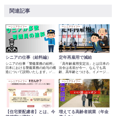
関連記事
ーシニアライフー
ーシニアライフー
シニアの仕事（給料編）
定年再雇用で減給
シニアの仕事「警備業務の給料」
「高年齢雇用安定法」とは日本の
日本における警備業務の給与の構
法令は名前が今一、なんでも高
造について説明いたします。✅
齢、高年齢とつける。イメージが
警備業務の構造（概略）日本の警
悪すぎるし他の案などないものか
備員業務は、以下のような構造に
といつも思う。自分にこのような
ーシニアライフー
ーシニアライフー
なっています： 発注者（依頼
封筒が来ると嫌な感じがするし、
主）例：建設会社、商業施設、イ
イライラするのは私だけだろう
ベント運営者など 警備会社（元
か？更に定年後、再雇用した次の
請...
日か...
【住宅要配慮者】とは、今
増えてる高齢者就業（年金