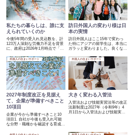
ながら、実際には即戦力を求める
わサクラタウン...
現...
私たちの暮らしは、誰に支
訪日外国人の変わり様は日
えられていくのか
本の実情
今後5年間の受入れ見込数を、計
訪日外国人はここ15年で変わっ
123万人深刻な労働力不足を背景
た特にアジアの留学生は、本当に
に、政府は2026年1月時点で「育
ガラッと変わりました。良くなっ
成就労」「特定技能」による今後
た面もあれば、「あれ？」と心配
5年間の受入れ見込数を、計123
になる面もあって、総じて“別の
外国人の住まいサポート
外国人の住まいサポート
万人と示しています。この数字
世代”という印象です。ここ5〜6
は、単なる制度の話ではなく、私
年の学生は、ほとんどアルバイト
たちの生活そのものに直結...
もしませんし、日本そのものへ...
2027年制度改正を見据え
大きく変わる入管法
て、企業が準備すべきこと
入管法および技能実習法等の改正
10項目
法新制度は2027年（令和9年）4
月1日から入管法および技能実習
企業が今から準備すべきこと10
法等の改正法がされ、従来の「技
項目1. 自社が今後も受入れ可能
能実習制度」に代わり、新たに
な分野・職種かを確認する育成就
「育成就労制度」が創設されるこ
労は、受入れ対象分野が特定技能
とが決定しました。この改革にお
の産業分野と原則一致する方向で
外国人の住まいサポート
外国人の住まいサポート