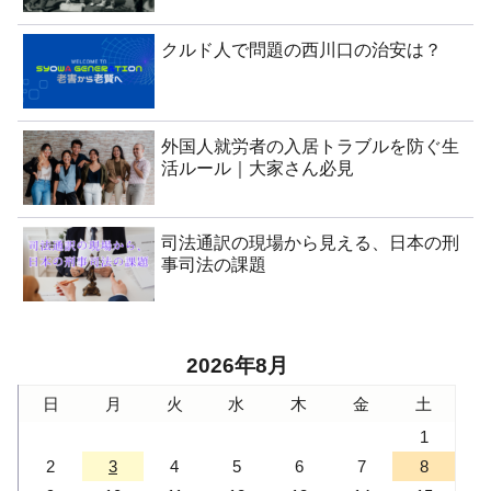
クルド人で問題の西川口の治安は？
外国人就労者の入居トラブルを防ぐ生
活ルール｜大家さん必見
司法通訳の現場から見える、日本の刑
事司法の課題
2026年8月
日
月
火
水
木
金
土
1
2
3
4
5
6
7
8