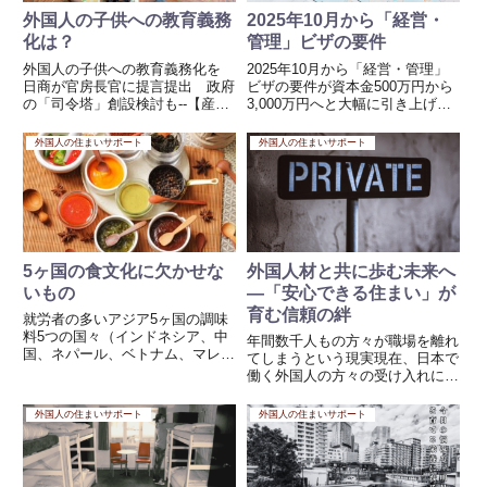
外国人の子供への教育義務
2025年10月から「経営・
化は？
管理」ビザの要件
外国人の子供への教育義務化を
2025年10月から「経営・管理」
日商が官房長官に提言提出 政府
ビザの要件が資本金500万円から
の「司令塔」創設検討も--【産経
3,000万円へと大幅に引き上げら
新聞】外国人材の受け入れと、子
れたことは、国内外で非常に大き
どもたちの教育について思うこと
な波紋を広げています。長年日本
外国人の住まいサポート
外国人の住まいサポート
日商総合政策委員会の中村邦晴委
で暮らし、地域社会に貢献してき
員長が、「エッセンシャルな産業
た小規模事業主（特に飲食店経営
は外国人の協力なしにはもうや...
者など）が突然、存続...
5ヶ国の食文化に欠かせな
外国人材と共に歩む未来へ
いもの
―「安心できる住まい」が
育む信頼の絆
就労者の多いアジア5ヶ国の調味
料5つの国々（インドネシア、中
年間数千人もの方々が職場を離れ
国、ネパール、ベトナム、マレー
てしまうという現実現在、日本で
シア）は、それぞれ独自の食文化
働く外国人の方々の受け入れにつ
を持ちつつも、共通して「香り」
いては、日本語レベルや現地の教
や「辛み」、そして「発酵の旨
育体制など、受け入れ側の要望に
外国人の住まいサポート
外国人の住まいサポート
味」を非常に大切にしています。
沿ったさまざまな規制や基準が設
現地の人々が日常的に必要として
けられています。しかし、彼らが
い...
日本に来てから最も長い時間を
過...