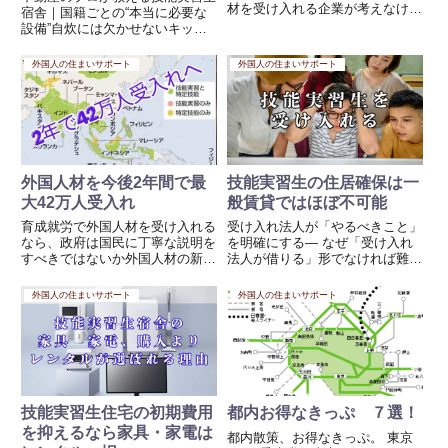
材を受け入れる企業が考えなけれ
宿舎｜国籍ごとの“本当に必要な
ばならないことは数多くあります
設備”自炊には欠かせないキッチ
が、今回は「お部屋の間取り」に
ン周りの注意点■ 換気・臭い対策
ついて考えてみたいと思います。
（最重要）中国・ベトナム・イン
外国人の住まいサポート
外国人の住まいサポート
10年以上前の現状10年以上前、
ドネシア 油を多く使う強火調理
留学生の住まいは決して良い環...
が多い 香辛料・発酵調味料の匂
いが強い対策 強力なレンジフ...
外国人材を今後2年間で最
技能実習生の住居確保は一
大42万人受入れ
般賃貸ではほぼ不可能
育成就労で外国人材を受け入れる
受け入れ法人が「やるべきこと」
なら、政府は国民に丁寧な説明を
を明確にする― なぜ「受け入れ
すべきではないか外国人材の新制
法人が借りる」形でなければ難し
度である「育成就労」をめぐり、
いのか ―技能実習生のお部屋探
今後2年間で最大42万人規模の受
しにおいては、原則として「受け
外国人の住まいサポート
外国人の住まいサポート
け入れが見込まれているとの報道
入れ法人が借りる（または責任主
があります。さらに、タイとの間
体になる）」形でなければ、成立
では育成就労制度に関する初の...
しないケースがほとんどという
の...
技能実習生住宅の初期費用
都内お得なきっぷ ７選！
を抑えるなら家具・家電は
都内散策、お得なきっぷ。 東京