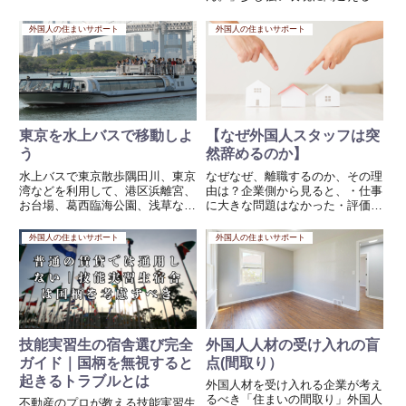
5年間の受入れ見込数を、計123
もしれませんが、これは私自身の
万人と示しています。この数字
苦い実体験から来る言葉です。起
外国人の住まいサポート
外国人の住まいサポート
は、賃貸経営にとって決して他人
業した当初、ありがたいことに多
事ではありません。実際、...
くのお客様にお越しいただきまし
た。私の事業は外国人専門でし...
東京を水上バスで移動しよ
【なぜ外国人スタッフは突
う
然辞めるのか】
水上バスで東京散歩隅田川、東京
なぜなぜ、離職するのか、その理
湾などを利用して、港区浜離宮、
由は？企業側から見ると、・仕事
お台場、葛西臨海公園、浅草など
に大きな問題はなかった・評価も
を回る水上バス詳しくはこちら↓
悪くなかった・給与水準も相場通
これがすてきなんですよ、夕方乗
りそれでも、ある日突然「退職し
外国人の住まいサポート
外国人の住まいサポート
ると夕日から夜景も見えて素敵で
ます」と言われる。その背景にあ
すよ。1.浅草、お台場コース2.浅
るのが“住まいと生活環境”の問題
草、葛西コース3.葛西、お...
です。■ 本当の離職理由は「...
技能実習生の宿舎選び完全
外国人人材の受け入れの盲
ガイド｜国柄を無視すると
点(間取り）
起きるトラブルとは
外国人材を受け入れる企業が考え
るべき「住まいの間取り」外国人
不動産のプロが教える技能実習生