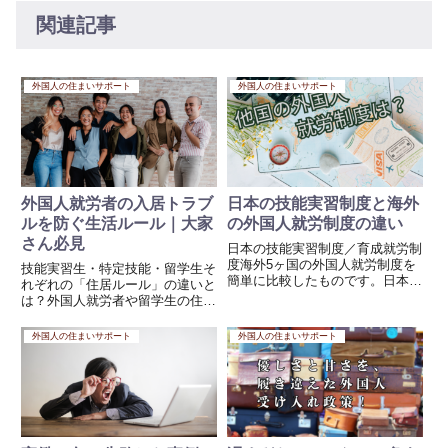
関連記事
外国人の住まいサポート
外国人の住まいサポート
外国人就労者の入居トラブ
日本の技能実習制度と海外
ルを防ぐ生活ルール｜大家
の外国人就労制度の違い
さん必見
日本の技能実習制度／育成就労制
度海外5ヶ国の外国人就労制度を
技能実習生・特定技能・留学生そ
簡単に比較したものです。日本の
れぞれの「住居ルール」の違いと
技能実習制度は、もともとは「国
は？外国人就労者や留学生の住居
際貢献・技能移転」が建前でした
サポートを行う上で、在留資格ご
が、実際には人手不足対策として
との違いを理解しておくことはと
外国人の住まいサポート
外国人の住まいサポート
使われる面が強く、2027年4月か
ても重要です。一見「外国人」と
らは「人材育成と人材確保」...
いう括りで同じように見えます
が、技能実習生・特定技能・留学
生...