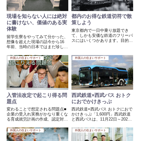
現場を知らない人には絶対
都内のお得な鉄道切符で散
に書けない、価値のある実
策しよう
体験
東京都内で一日中乗り放題でき
て、しかも安価な鉄道のフリーパ
留学生寮をやってみて分かった、
スにはいくつかあります。目的に
想像を超えた現場の話今から16
よっておすすめが変わりますが、
年前、当時の日本ではまだ珍しか
以下に代表的でコスパの良いもの
った**「留学生専門・24人収容の
を紹介します。🔸【一番人気＆コ
宿舎」**を立ち上げ、私はその管
外国人の住まいサポート
外国人の住まいサポート
スパ良し】◆ 東京メトロ・都営
理運営を行うことになりました。
地下鉄共通 「東京メトロ・都営
同じビルの中に事務所を構え、朝
地...
から晩まで、留学生たちの...
入管法改定で起こり得る問
西武鉄道×西武バス おトク
題点
におでかけきっぷ
変わることで想定される問題点■
西武鉄道×西武バス おトクにおで
企業の受入れ実務がかなり重くな
かけきっぷ「1,600円」西武鉄道
る育成就労計画の作成、認定対
と西武バスは、11月22日～2023
応、日本語能力・技能管理、費用
年3月21日に「西武鉄道×西武バ
説明、監査対応など、これまで以
ス おトクにおでかけきっぷ」を
外国人の住まいサポート
外国人の住まいサポート
上に制度理解と書類整備が必要に
販売する。価格は1600円。詳し
なります。■「人材育成」と言い
くはこちら西武バスは「ところざ