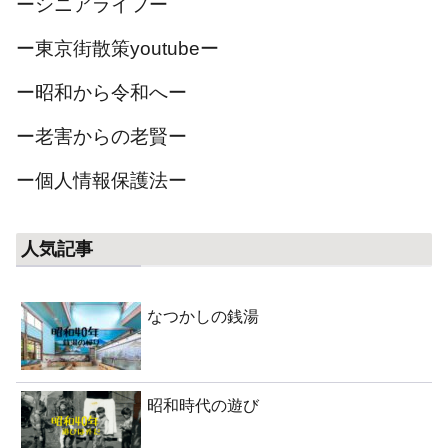
ーシニアライフー
ー東京街散策youtubeー
ー昭和から令和へー
ー老害からの老賢ー
ー個人情報保護法ー
人気記事
なつかしの銭湯
昭和時代の遊び