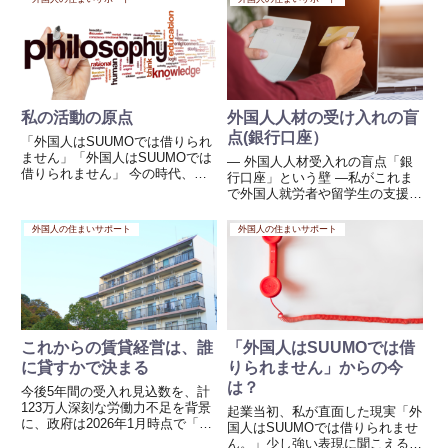
いて、受入れ企業の皆様や、現...
す。これまで技能実習で受け入れ
ていた業務でも、そのまま移行で
きるとは限らないため、まずは...
私の活動の原点
外国人人材の受け入れの盲
点(銀行口座）
「外国人はSUUMOでは借りられ
ません」「外国人はSUUMOでは
― 外国人人材受入れの盲点「銀
借りられません」 今の時代、そ
行口座」という壁 ―私がこれま
んなはずはないと思う方もいるか
で外国人就労者や留学生の支援に
もしれません。しかし、日本の賃
関わる中で、最も気にかけてきた
貸市場には、今もなお厳然たる
問題の一つが「銀行口座の開設」
外国人の住まいサポート
外国人の住まいサポート
「見えない壁」が存在します。私
です。在留資格があり、住民登録
がこの世界に飛び込んだ18年...
も済み、住居も確保できた。しか
し、給与を受け取るための口座
が...
これからの賃貸経営は、誰
「外国人はSUUMOでは借
に貸すかで決まる
りられません」からの今
は？
今後5年間の受入れ見込数を、計
123万人深刻な労働力不足を背景
起業当初、私が直面した現実「外
に、政府は2026年1月時点で「育
国人はSUUMOでは借りられませ
成就労」「特定技能」による今後
ん。」少し強い表現に聞こえるか