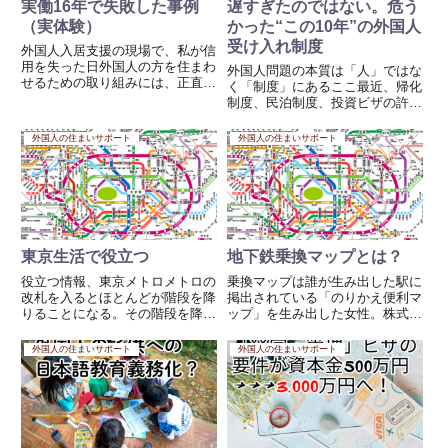
実働16年で失敗した事例
遅すぎたのではない。危う
（実体験）
かった“この10年”の外国人
受け入れ制度
外国人入居支援の現場で、私が信
用を失った日外国人の方を住まわ
外国人問題の本質は「人」ではな
せるための取り組みには、正直に
く「制度」にあるここ最近、帰化
言って「失敗した事例」がいくつ
制度、民泊制度、投資ビザの許認
もあります。私自身に経験がなか
可制度など、外国人を取り巻く法
ったこと、そして当時は街の不動
制度が大きく見直されようとして
外国人の住まいサポート
外国人の住まいサポート
産会社側にも前例や理解がほとん
います。「規制強化だ」「排外的
どなかったことが、大きな要因
だ」といった声もありますが、私
で...
はそうは思いません。問題
は“遅...
東京生活で役立つ
地下鉄乗換マップとは？
役立つ情報、東京メトロメトロの
乗換マップは誰が生み出した駅に
改札を入るとほとんどが階段を降
掲出されている「のりかえ便利マ
りることになる。その階段を降り
ップ」を生み出した女性。株式会
ると、すぐの柱に乗り換え出口案
社ナビット代表取締役 福井 泰
内と書かれた大きな入り紙があ
代様東京の地下鉄は出口間違える
外国人の住まいサポート
外国人の住まいサポート
る。皆さんは一度は目にしてるは
と一駅ぐらい平気で移動するはめ
ず。東京のメトロは出口が何か所
になる、これは何年東京に住んで
もあり、乗換口もバラバラ、下手
いても経験する事、知らない駅
す...
で...