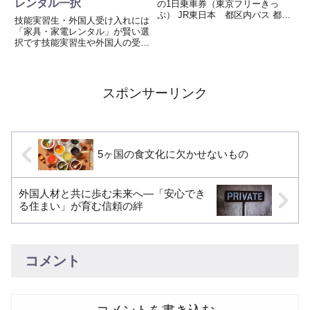
レンタル一択
の1日乗車券（東京フリーきっ
ぷ） JR東日本 都区内パス 都営
技能実習生・外国人受け入れには
まるごときっぷ 都営地下鉄・東
「家具・家電レンタル」が賢い選
京メトロ一日乗車券 都バス一日
択です技能実習生や外国人の受け
乗車券/ 都バスIC一日乗車券 京急
入れにあたり、初期費用・管理負
線 京急羽田・ちか鉄共通パス
担・退去後の処分は大きな悩みに
東急線 みなとみらいパ...
なりがちです。そこでおすすめな
のが、家具・家電のレンタル・リ
スポンサーリンク
ユースサービスです。 初期費
用...
5ヶ国の食文化に欠かせないもの
外国人材と共に歩む未来へ―「安心でき
る住まい」が育む信頼の絆
コメント